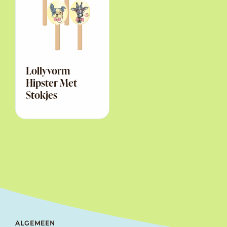
Lollyvorm
Hipster Met
Stokjes
ALGEMEEN