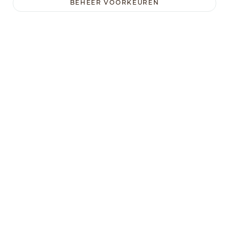
BEHEER VOORKEUREN
Poeder
(gegrild)
Rode Biet
Cabernet wijn
Poeder
poeder
TOON MEER