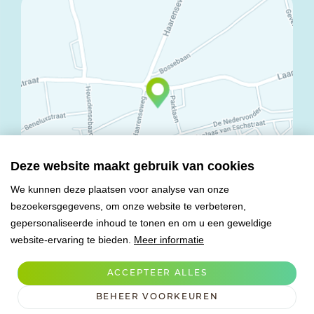
Deze website maakt gebruik van cookies
We kunnen deze plaatsen voor analyse van onze
bezoekersgegevens, om onze website te verbeteren,
© Copyright 2026 Mareco Sweet Creations BV
gepersonaliseerde inhoud te tonen en om u een geweldige
Alle rechten voorbehouden
website-ervaring te bieden.
Meer informatie
Algemene voorwaarden
Privacy verklaring
ACCEPTEER ALLES
Verwerkersovereenkomst
BEHEER VOORKEUREN
Cookies