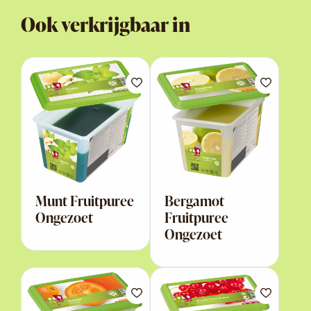
Ook verkrijgbaar in
Munt Fruitpuree
Bergamot
Ongezoet
Fruitpuree
Ongezoet