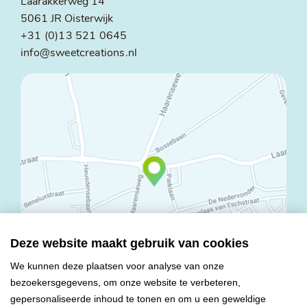
Laarakkerweg 14
5061 JR Oisterwijk
+31 (0)13 521 0645
info@sweetcreations.nl
Deze website maakt gebruik van cookies
We kunnen deze plaatsen voor analyse van onze
bezoekersgegevens, om onze website te verbeteren,
© Copyright 2026 Mareco Sweet Creations BV
gepersonaliseerde inhoud te tonen en om u een geweldige