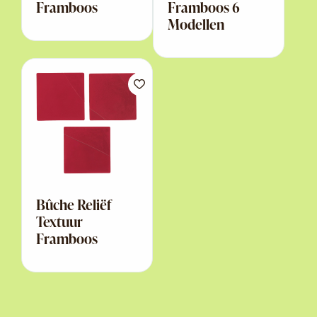
Framboos
Framboos 6
Modellen
Bûche Reliëf
Textuur
Framboos