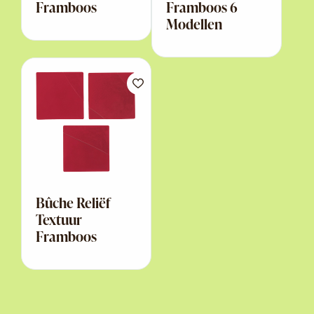
Framboos
Framboos 6
Modellen
Bûche Reliëf
Textuur
Framboos