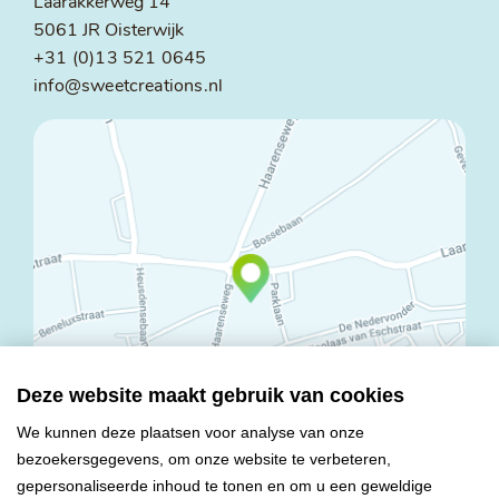
Laarakkerweg 14
5061 JR Oisterwijk
+31 (0)13 521 0645
info@sweetcreations.nl
Deze website maakt gebruik van cookies
We kunnen deze plaatsen voor analyse van onze
bezoekersgegevens, om onze website te verbeteren,
© Copyright 2026 Mareco Sweet Creations BV
gepersonaliseerde inhoud te tonen en om u een geweldige