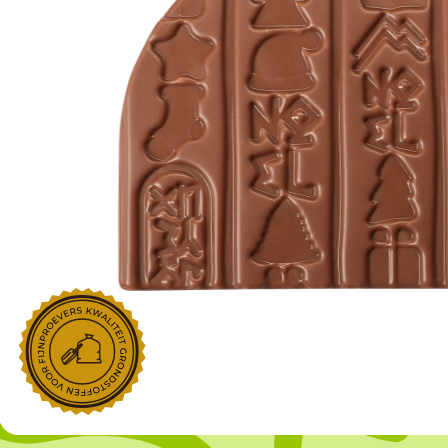
NOROHY
PARIANI
Afgeleide vanille producten
Noten
Gekonfijt
Retailproducten
Vanillestokjes