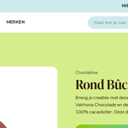
NI
MERKEN
CAPFRUIT
SOSA
Fruitpuree 2x1kg
Crispies
IQF Fruit
Gedroogd & G
Chocolatree
Seizoen Fruitpuree
IJs stabilisato
Rond Bûch
Zeste
Kleurstoffen
Koud Gekonfij
Noten & Zade
Breng je creaties met dez
Smaakstoffen
Valrhona Chocolade en de 
Suikers & Zou
100% cacaoboter. Deze deco
Texturizers