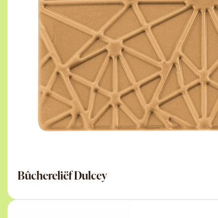
Bûchereliëf Dulcey