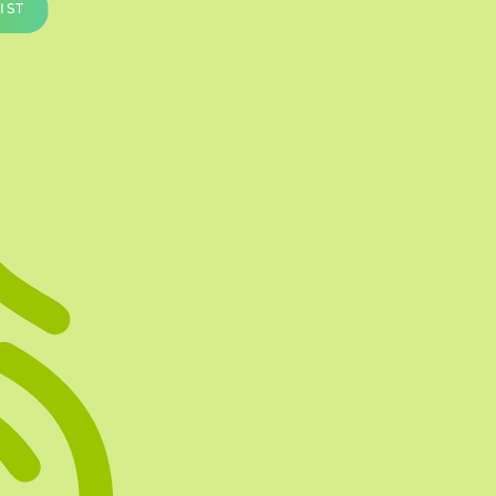
IST
Te vullen Blisters
Transfersheets