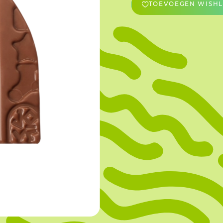
TOEVOEGEN WISHL
OVERIGE
Caraman
Le Bichon
M&A Macaron
Ranson
Sabaton
Sevarome
Overige Merken