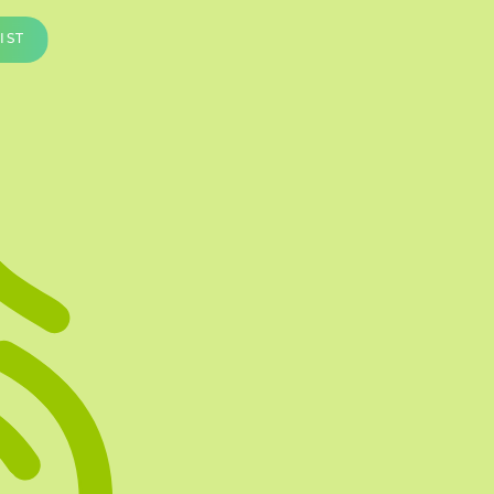
Te vullen Blisters
IST
Transfersheets