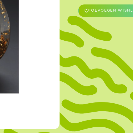
TOEVOEGEN WISHL
OVERIGE
Caraman
Le Bichon
M&A Macaron
Ranson
Sabaton
Sevarome
Overige Merken