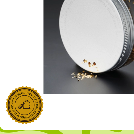
NOROHY
PARIANI
Afgeleide vanille producten
Noten
Gekonfijt
Retailproducten
Vanillestokjes