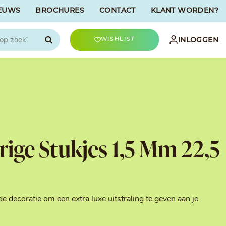
EUWS
BROCHURES
CONTACT
KLANT WORDEN?

INLOGGEN
WISHLIST
CHOCOLATREE
Accessoires
evriesdroogd
Bûche Decoratie
ren
Goud & Zilver
ige Stukjes 1,5 Mm 22,5
Halloween Decoratie
t
Kerst Decoratie
n
Kleuren van Patisserie
Liefde Decoratie
t
Paas Decoratie
 decoratie om een extra luxe uitstraling te geven aan je
Parels, Hagelslag &
Shavings
Tijdloze Decoratie