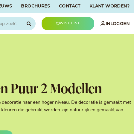
EUWS
BROCHURES
CONTACT
KLANT WORDEN?

INLOGGEN
WISHLIST
CHOCOLATREE
Accessoires
evriesdroogd
Bûche Decoratie
ren
Goud & Zilver
en Puur 2 Modellen
Halloween Decoratie
t
Kerst Decoratie
n
Kleuren van Patisserie
e decoratie naar een hoger niveau. De decoratie is gemaakt met
Liefde Decoratie
kleuren die gebruikt worden zijn natuurlijk en gemaakt van
t
Paas Decoratie
Parels, Hagelslag &
Shavings
Tijdloze Decoratie