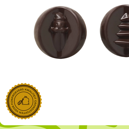
NOROHY
PARIANI
Afgeleide vanille producten
Noten
Gekonfijt
Retailproducten
Vanillestokjes