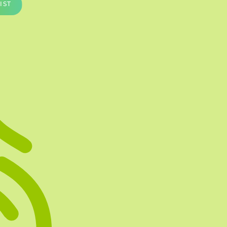
IST
Te vullen Blisters
Transfersheets