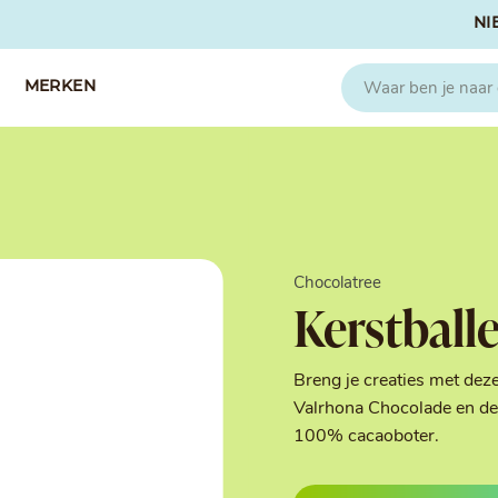
NI
MERKEN
CAPFRUIT
SOSA
Fruitpuree 2x1kg
Crispies
IQF Fruit
Gedroogd & G
Chocolatree
Seizoen Fruitpuree
IJs stabilisato
Kerstball
Zeste
Kleurstoffen
Koud Gekonfij
Noten & Zade
Breng je creaties met dez
Smaakstoffen
Valrhona Chocolade en de 
Suikers & Zou
100% cacaoboter.
Texturizers