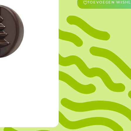
TOEVOEGEN WISHL
OVERIGE
Caraman
Le Bichon
M&A Macaron
Ranson
Sabaton
Sevarome
Overige Merken