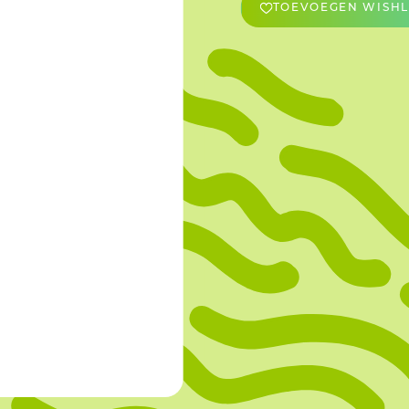
TOEVOEGEN WISHL
OVERIGE
Caraman
Le Bichon
M&A Macaron
Ranson
Sabaton
Sevarome
Overige Merken