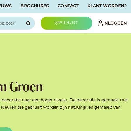
EUWS
BROCHURES
CONTACT
KLANT WORDEN?

INLOGGEN
WISHLIST
CHOCOLATREE
Accessoires
evriesdroogd
Bûche Decoratie
ren
Goud & Zilver
m Groen
Halloween Decoratie
t
Kerst Decoratie
n
Kleuren van Patisserie
e decoratie naar een hoger niveau. De decoratie is gemaakt met
Liefde Decoratie
kleuren die gebruikt worden zijn natuurlijk en gemaakt van
t
Paas Decoratie
Parels, Hagelslag &
Shavings
Tijdloze Decoratie