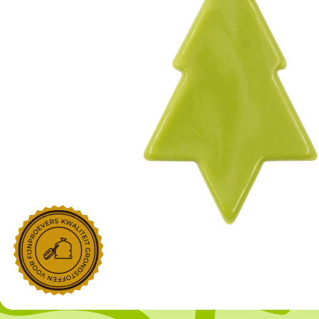
NOROHY
PARIANI
Afgeleide vanille producten
Noten
Gekonfijt
Retailproducten
Vanillestokjes