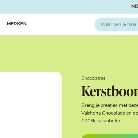
NI
MERKEN
CAPFRUIT
SOSA
Fruitpuree 2x1kg
Crispies
IQF Fruit
Gedroogd & G
Chocolatree
Seizoen Fruitpuree
IJs stabilisato
Kerstboo
Zeste
Kleurstoffen
Koud Gekonfij
Noten & Zade
Breng je creaties met dez
Smaakstoffen
Valrhona Chocolade en de 
Suikers & Zou
100% cacaoboter.
Texturizers