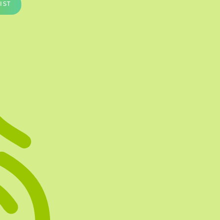
IST
Te vullen Blisters
Transfersheets