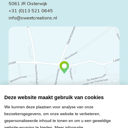
5061 JR Oisterwijk
+31 (0)13 521 0645
info@sweetcreations.nl
Deze website maakt gebruik van cookies
We kunnen deze plaatsen voor analyse van onze
bezoekersgegevens, om onze website te verbeteren,
© Copyright 2026 Mareco Sweet Creations BV
gepersonaliseerde inhoud te tonen en om u een geweldige
Alle rechten voorbehouden
website-ervaring te bieden.
Meer informatie