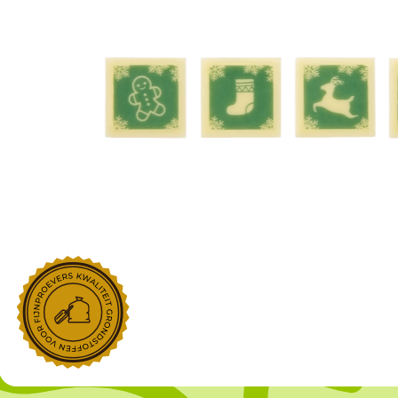
NOROHY
PARIANI
Afgeleide vanille producten
Noten
Gekonfijt
Retailproducten
Vanillestokjes