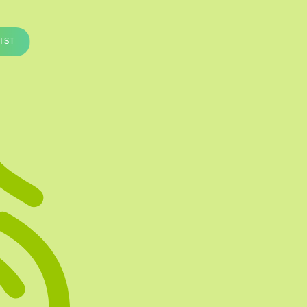
Te vullen Blisters
Transfersheets
IST