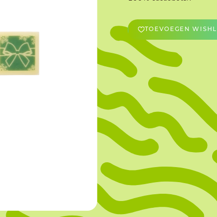
OVERIGE
TOEVOEGEN WISHL
Caraman
Le Bichon
M&A Macaron
Ranson
Sabaton
Sevarome
Overige Merken