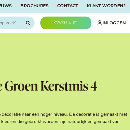
EUWS
BROCHURES
CONTACT
KLANT WORDEN?

INLOGGEN
WISHLIST
CHOCOLATREE
Accessoires
evriesdroogd
Bûche Decoratie
ren
Goud & Zilver
e Groen Kerstmis 4
Halloween Decoratie
t
Kerst Decoratie
n
Kleuren van Patisserie
Liefde Decoratie
t
Paas Decoratie
e decoratie naar een hoger niveau. De decoratie is gemaakt met
Parels, Hagelslag &
kleuren die gebruikt worden zijn natuurlijk en gemaakt van
Shavings
Tijdloze Decoratie