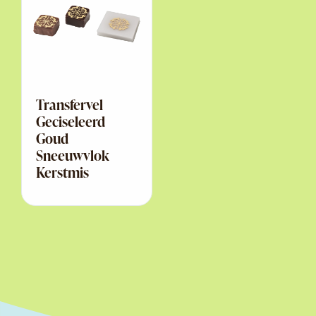
Transfervel
Geciseleerd
Goud
Sneeuwvlok
Kerstmis