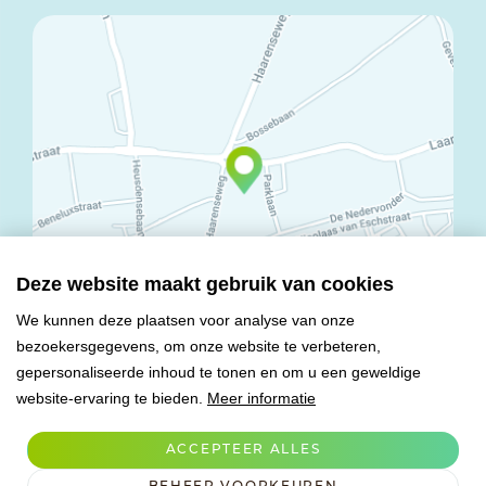
Deze website maakt gebruik van cookies
We kunnen deze plaatsen voor analyse van onze
bezoekersgegevens, om onze website te verbeteren,
© Copyright 2026 Mareco Sweet Creations BV
gepersonaliseerde inhoud te tonen en om u een geweldige
Alle rechten voorbehouden
website-ervaring te bieden.
Meer informatie
Algemene voorwaarden
Privacy verklaring
ACCEPTEER ALLES
Verwerkersovereenkomst