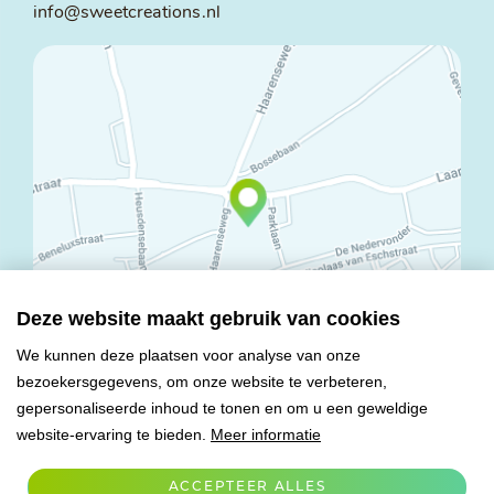
info@sweetcreations.nl
Deze website maakt gebruik van cookies
We kunnen deze plaatsen voor analyse van onze
bezoekersgegevens, om onze website te verbeteren,
© Copyright 2026 Mareco Sweet Creations BV
gepersonaliseerde inhoud te tonen en om u een geweldige
Alle rechten voorbehouden
website-ervaring te bieden.
Meer informatie
Algemene voorwaarden
Privacy verklaring
ACCEPTEER ALLES