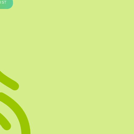
IST
Te vullen Blisters
Transfersheets