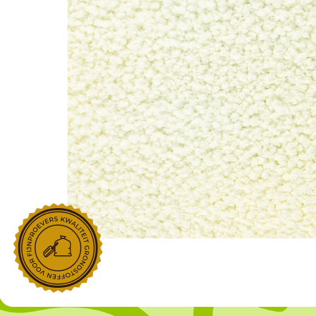
NOROHY
PARIANI
Afgeleide vanille producten
Noten
Gekonfijt
Retailproducten
Vanillestokjes