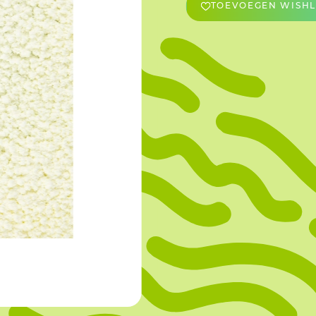
TOEVOEGEN WISHL
OVERIGE
Caraman
Le Bichon
M&A Macaron
Ranson
Sabaton
Sevarome
Overige Merken