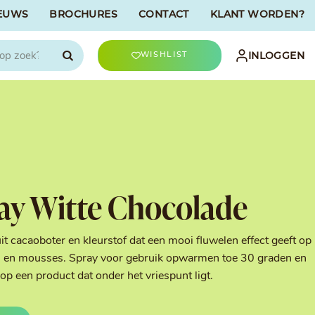
EUWS
BROCHURES
CONTACT
KLANT WORDEN?

INLOGGEN
WISHLIST
CHOCOLATREE
Accessoires
evriesdroogd
Bûche Decoratie
ren
Goud & Zilver
ay Witte Chocolade
Halloween Decoratie
t
Kerst Decoratie
n
Kleuren van Patisserie
t cacaoboter en kleurstof dat een mooi fluwelen effect geeft op
Liefde Decoratie
ijs en mousses. Spray voor gebruik opwarmen toe 30 graden en
t
Paas Decoratie
 op een product dat onder het vriespunt ligt.
Parels, Hagelslag &
Shavings
Tijdloze Decoratie