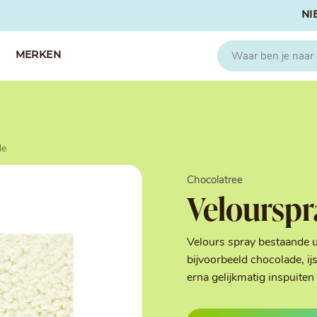
NI
MERKEN
CAPFRUIT
SOSA
de
Fruitpuree 2x1kg
Crispies
IQF Fruit
Gedroogd & G
Chocolatree
Seizoen Fruitpuree
IJs stabilisato
Velourspr
Zeste
Kleurstoffen
Koud Gekonfij
Noten & Zade
Velours spray bestaande ui
Smaakstoffen
bijvoorbeeld chocolade, 
Suikers & Zou
erna gelijkmatig inspuiten
Texturizers