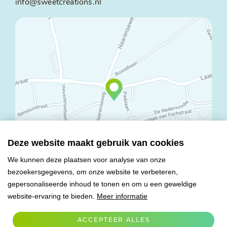
info@sweetcreations.nl
Deze website maakt gebruik van cookies
We kunnen deze plaatsen voor analyse van onze
bezoekersgegevens, om onze website te verbeteren,
© Copyright 2026 Mareco Sweet Creations BV
gepersonaliseerde inhoud te tonen en om u een geweldige
Alle rechten voorbehouden
website-ervaring te bieden.
Meer informatie
Algemene voorwaarden
Privacy verklaring
ACCEPTEER ALLES