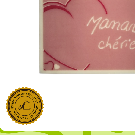
NOROHY
PARIANI
Afgeleide vanille producten
Noten
Gekonfijt
Retailproducten
Vanillestokjes