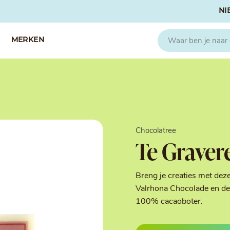
NI
MERKEN
CAPFRUIT
SOSA
Fruitpuree 2x1kg
Crispies
IQF Fruit
Gedroogd & G
Chocolatree
Seizoen Fruitpuree
IJs stabilisato
Te Graver
Zeste
Kleurstoffen
Koud Gekonfij
Noten & Zade
Breng je creaties met dez
Smaakstoffen
Valrhona Chocolade en de 
Suikers & Zou
100% cacaoboter.
Texturizers