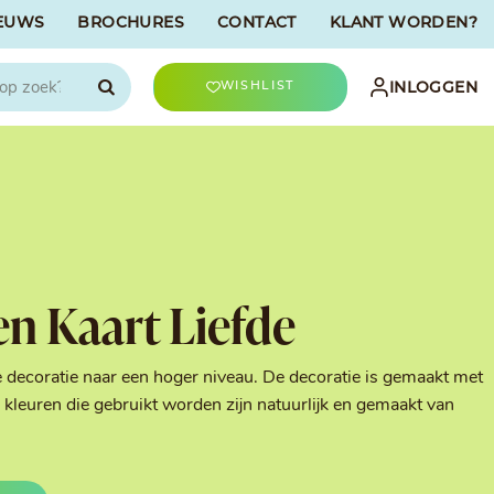
EUWS
BROCHURES
CONTACT
KLANT WORDEN?

INLOGGEN
WISHLIST
CHOCOLATREE
Accessoires
evriesdroogd
Bûche Decoratie
ren
Goud & Zilver
en Kaart Liefde
Halloween Decoratie
t
Kerst Decoratie
n
Kleuren van Patisserie
e decoratie naar een hoger niveau. De decoratie is gemaakt met
Liefde Decoratie
kleuren die gebruikt worden zijn natuurlijk en gemaakt van
t
Paas Decoratie
Parels, Hagelslag &
Shavings
Tijdloze Decoratie