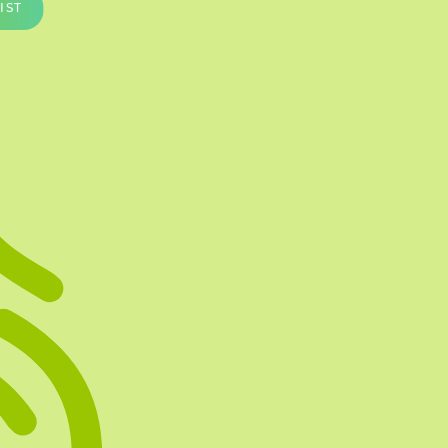
IST
Te vullen Blisters
Transfersheets