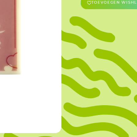
TOEVOEGEN WISHL
OVERIGE
Caraman
Le Bichon
M&A Macaron
Ranson
Sabaton
Sevarome
Overige Merken