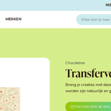
NI
MERKEN
CAPFRUIT
SOSA
Fruitpuree 2x1kg
Crispies
IQF Fruit
Gedroogd & G
Chocolatree
Seizoen Fruitpuree
IJs stabilisato
Transferv
Zeste
Kleurstoffen
Koud Gekonfij
Noten & Zade
Breng je creaties met deze
Smaakstoffen
worden zijn natuurlijk e
Suikers & Zou
Texturizers
TOEVOEGEN WISHL