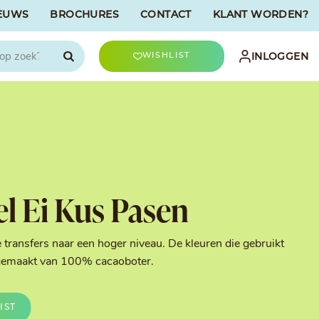
EUWS
BROCHURES
CONTACT
KLANT WORDEN?

INLOGGEN
WISHLIST
CHOCOLATREE
Accessoires
evriesdroogd
Bûche Decoratie
ren
Goud & Zilver
el Ei Kus Pasen
Halloween Decoratie
t
Kerst Decoratie
n
Kleuren van Patisserie
 transfers naar een hoger niveau. De kleuren die gebruikt
Liefde Decoratie
n gemaakt van 100% cacaoboter.
t
Paas Decoratie
Parels, Hagelslag &
Shavings
IST
Tijdloze Decoratie