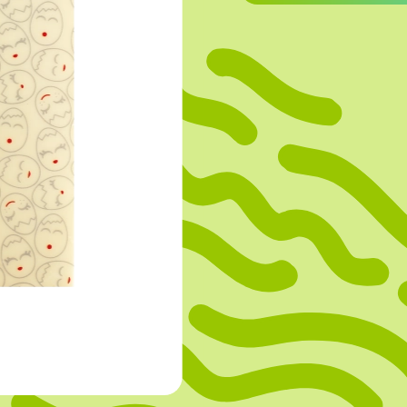
OVERIGE
Caraman
Le Bichon
M&A Macaron
Ranson
Sabaton
Sevarome
Overige Merken