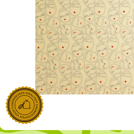
NOROHY
PARIANI
Afgeleide vanille producten
Noten
Gekonfijt
Retailproducten
Vanillestokjes