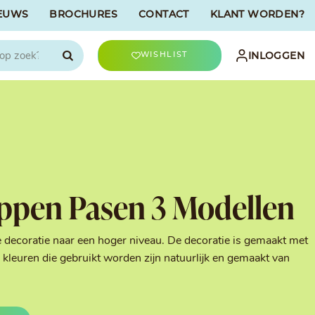
EUWS
BROCHURES
CONTACT
KLANT WORDEN?

INLOGGEN
WISHLIST
CHOCOLATREE
Accessoires
evriesdroogd
Bûche Decoratie
ren
Goud & Zilver
ippen Pasen 3 Modellen
Halloween Decoratie
t
Kerst Decoratie
n
Kleuren van Patisserie
e decoratie naar een hoger niveau. De decoratie is gemaakt met
Liefde Decoratie
kleuren die gebruikt worden zijn natuurlijk en gemaakt van
t
Paas Decoratie
Parels, Hagelslag &
Shavings
Tijdloze Decoratie