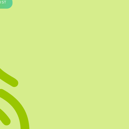
IST
Te vullen Blisters
Transfersheets