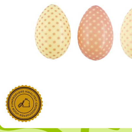
NOROHY
PARIANI
Afgeleide vanille producten
Noten
Gekonfijt
Retailproducten
Vanillestokjes