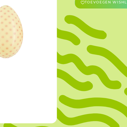
TOEVOEGEN WISHL
OVERIGE
Caraman
Le Bichon
M&A Macaron
Ranson
Sabaton
Sevarome
Overige Merken