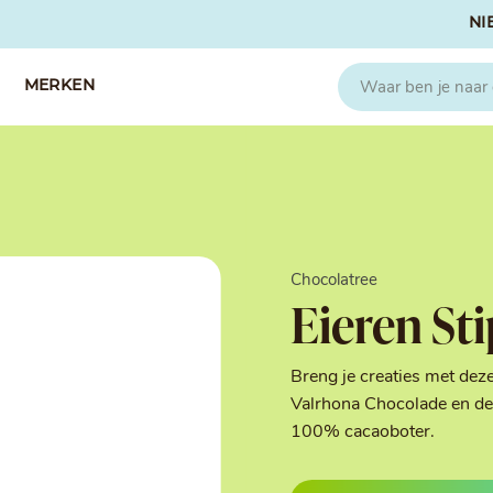
NI
MERKEN
CAPFRUIT
SOSA
Fruitpuree 2x1kg
Crispies
IQF Fruit
Gedroogd & G
Chocolatree
Seizoen Fruitpuree
IJs stabilisato
Eieren St
Zeste
Kleurstoffen
Koud Gekonfij
Noten & Zade
Breng je creaties met dez
Smaakstoffen
Valrhona Chocolade en de 
Suikers & Zou
100% cacaoboter.
Texturizers