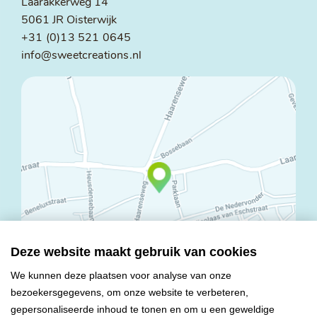
Laarakkerweg 14
5061 JR Oisterwijk
+31 (0)13 521 0645
info@sweetcreations.nl
Deze website maakt gebruik van cookies
We kunnen deze plaatsen voor analyse van onze
bezoekersgegevens, om onze website te verbeteren,
© Copyright 2026 Mareco Sweet Creations BV
gepersonaliseerde inhoud te tonen en om u een geweldige