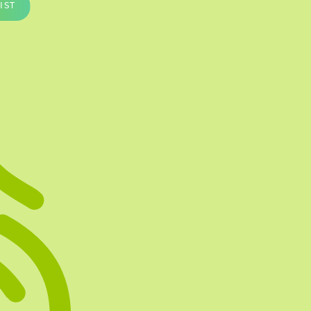
IST
Te vullen Blisters
Transfersheets