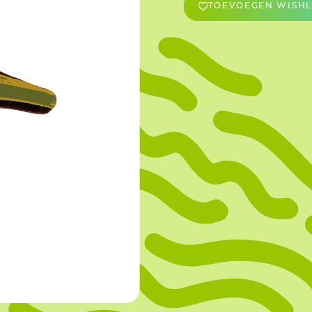
TOEVOEGEN WISHL
OVERIGE
Caraman
Le Bichon
M&A Macaron
Ranson
Sabaton
Sevarome
Overige Merken