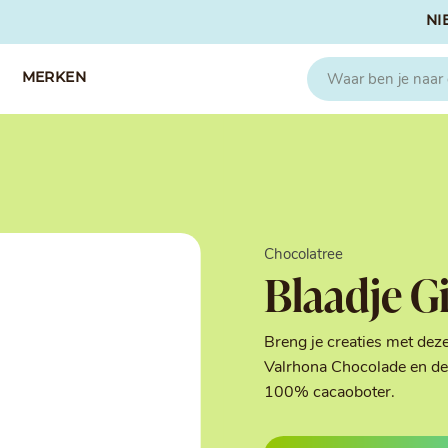
NI
MERKEN
CAPFRUIT
SOSA
Fruitpuree 2x1kg
Crispies
IQF Fruit
Gedroogd & G
Chocolatree
Seizoen Fruitpuree
IJs stabilisato
Blaadje G
Zeste
Kleurstoffen
Koud Gekonfij
Noten & Zade
Breng je creaties met dez
Smaakstoffen
Valrhona Chocolade en de 
Suikers & Zou
100% cacaoboter.
Texturizers