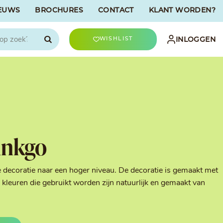
EUWS
BROCHURES
CONTACT
KLANT WORDEN?

INLOGGEN
WISHLIST
CHOCOLATREE
Accessoires
evriesdroogd
Bûche Decoratie
ren
Goud & Zilver
inkgo
Halloween Decoratie
t
Kerst Decoratie
n
Kleuren van Patisserie
e decoratie naar een hoger niveau. De decoratie is gemaakt met
Liefde Decoratie
kleuren die gebruikt worden zijn natuurlijk en gemaakt van
t
Paas Decoratie
Parels, Hagelslag &
Shavings
Tijdloze Decoratie