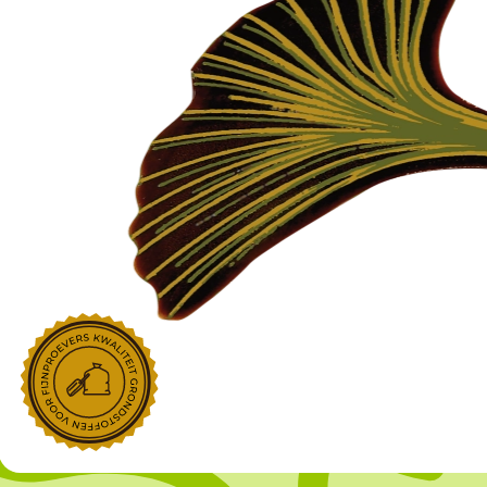
NOROHY
PARIANI
Afgeleide vanille producten
Noten
Gekonfijt
Retailproducten
Vanillestokjes