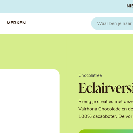
NI
MERKEN
CAPFRUIT
SOSA
Fruitpuree 2x1kg
Crispies
IQF Fruit
Gedroogd & G
Chocolatree
Seizoen Fruitpuree
IJs stabilisato
Eclairvers
Zeste
Kleurstoffen
Koud Gekonfij
Noten & Zade
Breng je creaties met dez
Smaakstoffen
Valrhona Chocolade en de 
Suikers & Zou
100% cacaoboter. De vorm 
Texturizers