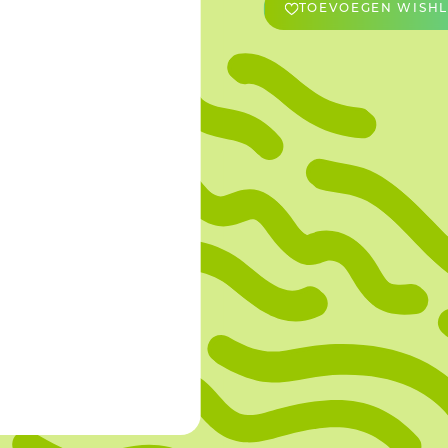
TOEVOEGEN WISHL
OVERIGE
Caraman
Le Bichon
M&A Macaron
Ranson
Sabaton
Sevarome
Overige Merken