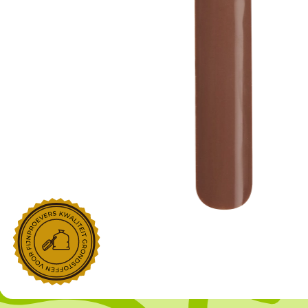
NOROHY
PARIANI
Afgeleide vanille producten
Noten
Gekonfijt
Retailproducten
Vanillestokjes