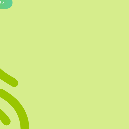
IST
Te vullen Blisters
Transfersheets