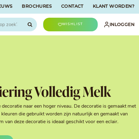
EUWS
BROCHURES
CONTACT
KLANT WORDEN?

INLOGGEN
WISHLIST
CHOCOLATREE
Accessoires
evriesdroogd
Bûche Decoratie
ren
Goud & Zilver
iering Volledig Melk
Halloween Decoratie
t
Kerst Decoratie
n
Kleuren van Patisserie
e decoratie naar een hoger niveau. De decoratie is gemaakt met
Liefde Decoratie
kleuren die gebruikt worden zijn natuurlijk en gemaakt van
t
Paas Decoratie
van deze decoratie is ideaal geschikt voor een eclair.
Parels, Hagelslag &
Shavings
Tijdloze Decoratie