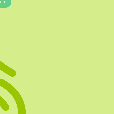
IST
Te vullen Blisters
Transfersheets