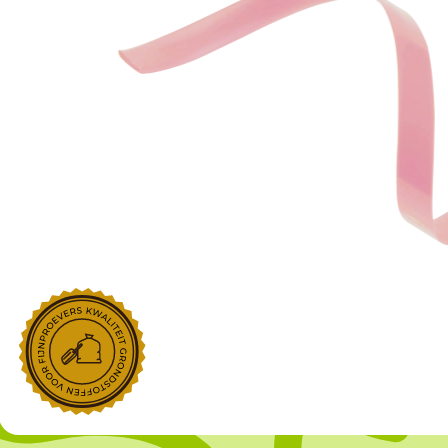
NOROHY
PARIANI
Afgeleide vanille producten
Noten
Gekonfijt
Retailproducten
Vanillestokjes