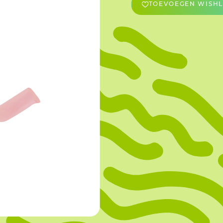
TOEVOEGEN WISHL
OVERIGE
Caraman
Le Bichon
M&A Macaron
Ranson
Sabaton
Sevarome
Overige Merken