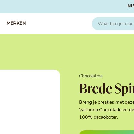
NI
MERKEN
CAPFRUIT
SOSA
Fruitpuree 2x1kg
Crispies
IQF Fruit
Gedroogd & G
Chocolatree
Seizoen Fruitpuree
IJs stabilisato
Brede Spi
Zeste
Kleurstoffen
Koud Gekonfij
Noten & Zade
Breng je creaties met dez
Smaakstoffen
Valrhona Chocolade en de 
Suikers & Zou
100% cacaoboter.
Texturizers