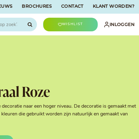
EUWS
BROCHURES
CONTACT
KLANT WORDEN?

INLOGGEN
WISHLIST
CHOCOLATREE
Accessoires
evriesdroogd
Bûche Decoratie
ren
Goud & Zilver
raal Roze
Halloween Decoratie
t
Kerst Decoratie
n
Kleuren van Patisserie
e decoratie naar een hoger niveau. De decoratie is gemaakt met
Liefde Decoratie
kleuren die gebruikt worden zijn natuurlijk en gemaakt van
t
Paas Decoratie
Parels, Hagelslag &
Shavings
Tijdloze Decoratie