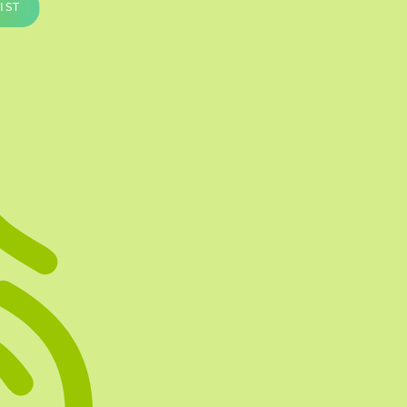
IST
Te vullen Blisters
Transfersheets