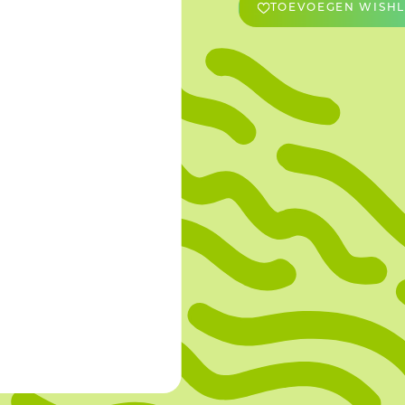
TOEVOEGEN WISHL
OVERIGE
Caraman
Le Bichon
M&A Macaron
Ranson
Sabaton
Sevarome
Overige Merken