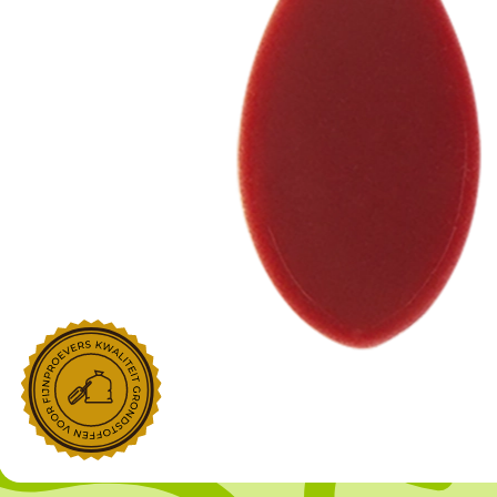
NOROHY
PARIANI
Afgeleide vanille producten
Noten
Gekonfijt
Retailproducten
Vanillestokjes