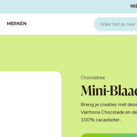
NI
MERKEN
CAPFRUIT
SOSA
Fruitpuree 2x1kg
Crispies
IQF Fruit
Gedroogd & G
Chocolatree
Seizoen Fruitpuree
IJs stabilisato
Mini-Blaa
Zeste
Kleurstoffen
Koud Gekonfij
Noten & Zade
Breng je creaties met dez
Smaakstoffen
Valrhona Chocolade en de 
Suikers & Zou
100% cacaoboter.
Texturizers