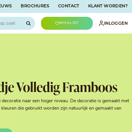
EUWS
BROCHURES
CONTACT
KLANT WORDEN?

INLOGGEN
WISHLIST
CHOCOLATREE
Accessoires
evriesdroogd
Bûche Decoratie
ren
Goud & Zilver
dje Volledig Framboos
Halloween Decoratie
t
Kerst Decoratie
n
Kleuren van Patisserie
e decoratie naar een hoger niveau. De decoratie is gemaakt met
Liefde Decoratie
kleuren die gebruikt worden zijn natuurlijk en gemaakt van
t
Paas Decoratie
Parels, Hagelslag &
Shavings
Tijdloze Decoratie