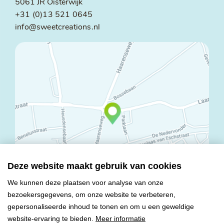
5061 JR Oisterwijk
+31 (0)13 521 0645
info@sweetcreations.nl
Deze website maakt gebruik van cookies
We kunnen deze plaatsen voor analyse van onze
bezoekersgegevens, om onze website te verbeteren,
© Copyright 2026 Mareco Sweet Creations BV
gepersonaliseerde inhoud te tonen en om u een geweldige
Alle rechten voorbehouden
website-ervaring te bieden.
Meer informatie