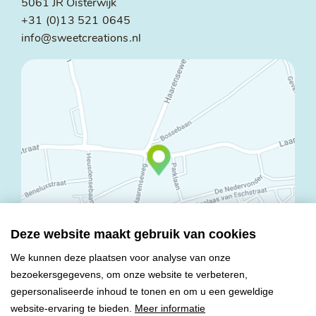
5061 JR Oisterwijk
+31 (0)13 521 0645
info@sweetcreations.nl
Deze website maakt gebruik van cookies
We kunnen deze plaatsen voor analyse van onze
bezoekersgegevens, om onze website te verbeteren,
© Copyright 2026 Mareco Sweet Creations BV
gepersonaliseerde inhoud te tonen en om u een geweldige
Alle rechten voorbehouden
website-ervaring te bieden.
Meer informatie