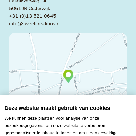
Laarakkerweg 14
5061 JR Oisterwijk
+31 (0)13 521 0645
info@sweetcreations.nl
Deze website maakt gebruik van cookies
We kunnen deze plaatsen voor analyse van onze
bezoekersgegevens, om onze website te verbeteren,
© Copyright 2026 Mareco Sweet Creations BV
gepersonaliseerde inhoud te tonen en om u een geweldige