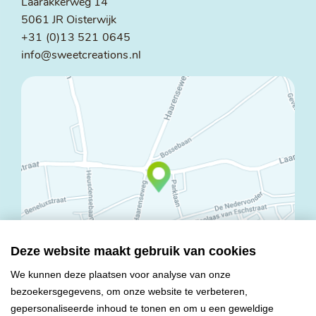
Laarakkerweg 14
5061 JR Oisterwijk
+31 (0)13 521 0645
info@sweetcreations.nl
Deze website maakt gebruik van cookies
We kunnen deze plaatsen voor analyse van onze
bezoekersgegevens, om onze website te verbeteren,
© Copyright 2026 Mareco Sweet Creations BV
gepersonaliseerde inhoud te tonen en om u een geweldige