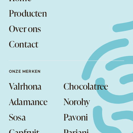
Producten
Over ons
Contact
ONZE MERKEN
Valrhona
Chocolatree
Adamance
Norohy
Sosa
Pavoni
Capfruit
Pariani