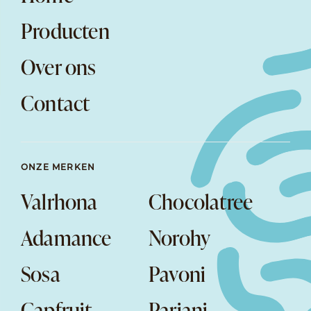
Producten
Over ons
Contact
ONZE MERKEN
Valrhona
Chocolatree
Adamance
Norohy
Sosa
Pavoni
Capfruit
Pariani