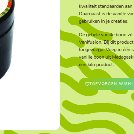
kwaliteit standaarden aan 
Daarnaast is de vanille 
OVERIGE
gebruiken in je creaties.
Caraman
Le Bichon
M&A Macaron
Ranson
De gehele vanille boon zi
Sabaton
Sevarome
Vanifusion. Bij dit produc
Overige Merken
toegevoegd. Voeg in één si
vanille boon uit Madagaska
een kilo product.
TOEVOEGEN WISHL