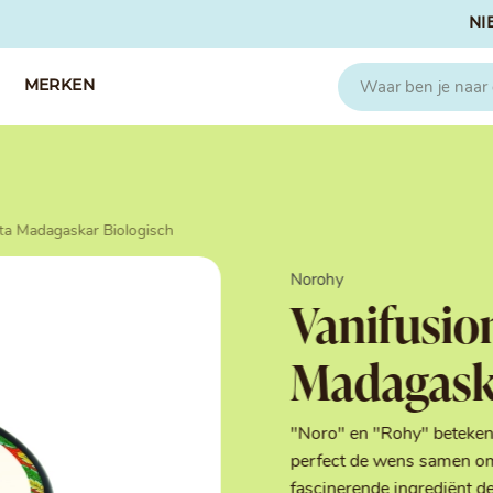
NI
MERKEN
CAPFRUIT
SOSA
sta Madagaskar Biologisch
Fruitpuree 2x1kg
Crispies
IQF Fruit
Gedroogd & G
Norohy
Seizoen Fruitpuree
IJs stabilisato
Vanifusio
Zeste
Kleurstoffen
Koud Gekonfij
Madagaska
Noten & Zade
Smaakstoffen
Suikers & Zou
"Noro" en "Rohy" betekene
Texturizers
perfect de wens samen om
fascinerende ingrediënt de