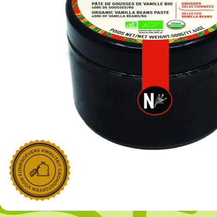
NOROHY
PARIANI
Afgeleide vanille producten
Noten
Gekonfijt
Retailproducten
Vanillestokjes