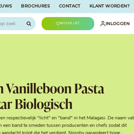
EUWS
BROCHURES
CONTACT
KLANT WORDEN?

INLOGGEN
WISHLIST
CHOCOLATREE
Accessoires
evriesdroogd
Bûche Decoratie
ren
Goud & Zilver
n Vanilleboon Pasta
Halloween Decoratie
t
Kerst Decoratie
r Biologisch
n
Kleuren van Patisserie
Liefde Decoratie
t
Paas Decoratie
n respectievelijk "licht" en "band" in het Malagasi. De naam vat
Parels, Hagelslag &
 een band te smeden tussen producenten en chefs zodat dit
Shavings
Tijdloze Decoratie
 aandacht krijgt die het verdient. Norohy garandeert hoge