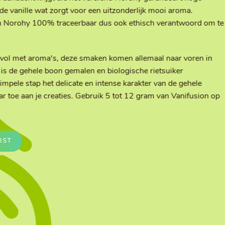
Te vullen Blisters
de vanille wat zorgt voor een uitzonderlijk mooi aroma.
Transfersheets
van Norohy 100% traceerbaar dus ook ethisch verantwoord om te
t vol met aroma's, deze smaken komen allemaal naar voren in
t is de gehele boon gemalen en biologische rietsuiker
mpele stap het delicate en intense karakter van de gehele
r toe aan je creaties. Gebruik 5 tot 12 gram van Vanifusion op
IST