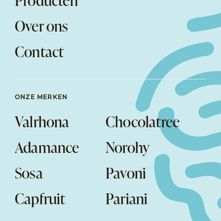
Producten
Over ons
Contact
ONZE MERKEN
Valrhona
Chocolatree
Adamance
Norohy
Sosa
Pavoni
Capfruit
Pariani