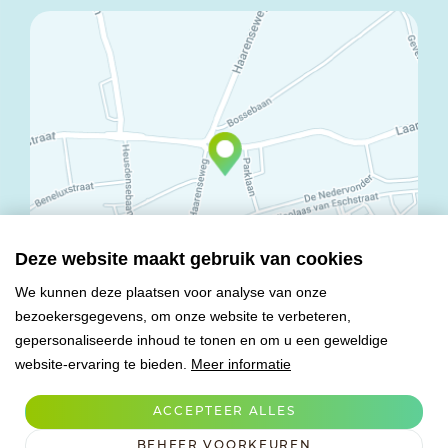
Deze website maakt gebruik van cookies
We kunnen deze plaatsen voor analyse van onze
bezoekersgegevens, om onze website te verbeteren,
© Copyright 2026 Mareco Sweet Creations BV
gepersonaliseerde inhoud te tonen en om u een geweldige
Alle rechten voorbehouden
website-ervaring te bieden.
Meer informatie
Algemene voorwaarden
Privacy verklaring
ACCEPTEER ALLES
Verwerkersovereenkomst
BEHEER VOORKEUREN