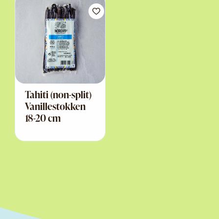
Tahiti (non-split)
Vanillestokken
18-20 cm