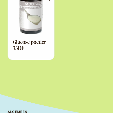
Glucose poeder
33DE
ALGEMEEN