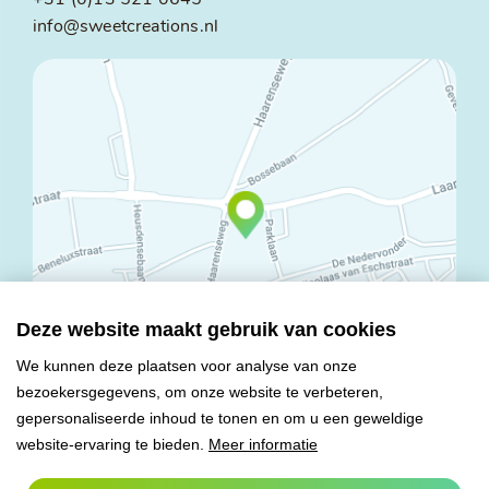
info@sweetcreations.nl
Deze website maakt gebruik van cookies
We kunnen deze plaatsen voor analyse van onze
bezoekersgegevens, om onze website te verbeteren,
© Copyright 2026 Mareco Sweet Creations BV
gepersonaliseerde inhoud te tonen en om u een geweldige
Alle rechten voorbehouden
website-ervaring te bieden.
Meer informatie
Algemene voorwaarden