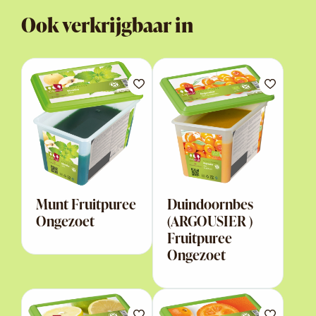
Ook verkrijgbaar in
Munt Fruitpuree
Duindoornbes
Ongezoet
(ARGOUSIER )
Fruitpuree
Ongezoet