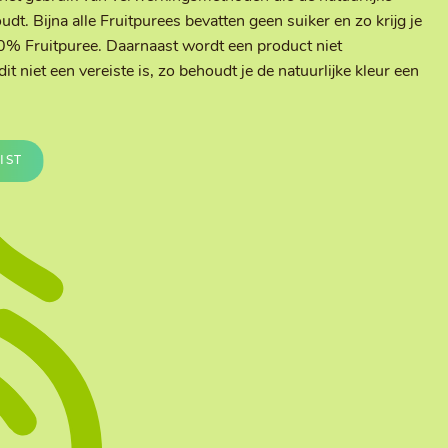
Te vullen Blisters
oudt. Bijna alle Fruitpurees bevatten geen suiker en zo krijg je
Transfersheets
0% Fruitpuree. Daarnaast wordt een product niet
t niet een vereiste is, zo behoudt je de natuurlijke kleur een
IST