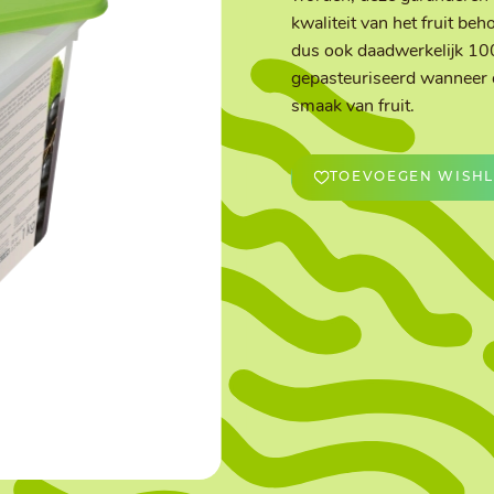
kwaliteit van het fruit beh
dus ook daadwerkelijk 10
OVERIGE
gepasteuriseerd wanneer di
Caraman
Le Bichon
smaak van fruit.
M&A Macaron
Ranson
Sabaton
Sevarome
Overige Merken
TOEVOEGEN WISHL