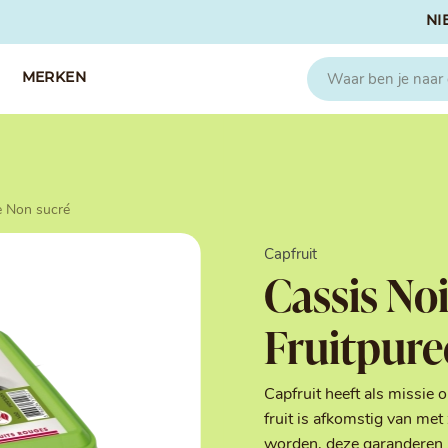
NI
MERKEN
CAPFRUIT
SOSA
e Non sucré
Fruitpuree 2x1kg
Crispies
IQF Fruit
Gedroogd & G
Capfruit
Seizoen Fruitpuree
IJs stabilisato
Cassis No
Zeste
Kleurstoffen
Koud Gekonfij
Fruitpure
Noten & Zade
Smaakstoffen
Suikers & Zou
Capfruit heeft als missie 
Texturizers
fruit is afkomstig van met
worden, deze garanderen 