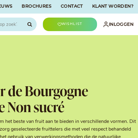
EUWS
BROCHURES
CONTACT
KLANT WORDEN?

INLOGGEN
WISHLIST
CHOCOLATREE
Accessoires
evriesdroogd
Bûche Decoratie
ren
Goud & Zilver
ir de Bourgogne
Halloween Decoratie
t
Kerst Decoratie
e Non sucré
n
Kleuren van Patisserie
Liefde Decoratie
t
Paas Decoratie
om het beste van fruit aan te bieden in verschillende vormen. Dit
Parels, Hagelslag &
 zorg geselecteerde fruittelers die met veel respect behandeld
Shavings
Tijdloze Decoratie
het gebruik van verwerkingsmethoden die de natuurlijke