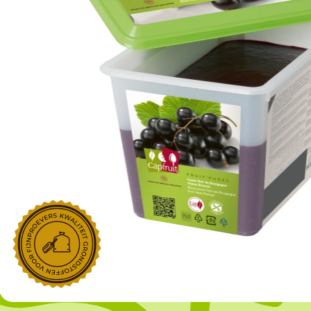
NOROHY
PARIANI
Afgeleide vanille producten
Noten
Gekonfijt
Retailproducten
Vanillestokjes