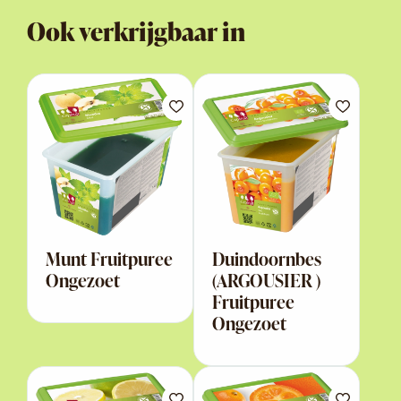
Ook verkrijgbaar in
Munt Fruitpuree
Duindoornbes
Ongezoet
(ARGOUSIER )
Fruitpuree
Ongezoet