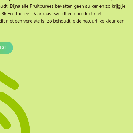
Te vullen Blisters
oudt. Bijna alle Fruitpurees bevatten geen suiker en zo krijg je
Transfersheets
0% Fruitpuree. Daarnaast wordt een product niet
t niet een vereiste is, zo behoudt je de natuurlijke kleur een
IST