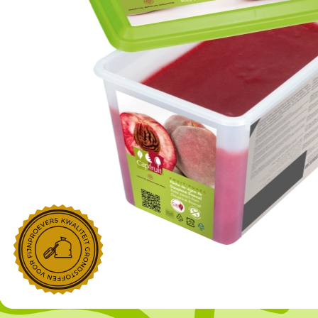
NOROHY
PARIANI
Afgeleide vanille producten
Noten
Gekonfijt
Retailproducten
Vanillestokjes