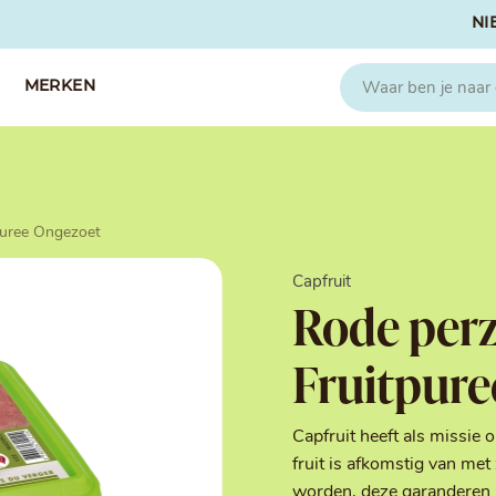
NI
MERKEN
CAPFRUIT
SOSA
puree Ongezoet
Fruitpuree 2x1kg
Crispies
IQF Fruit
Gedroogd & G
Capfruit
Seizoen Fruitpuree
IJs stabilisato
Rode perz
Zeste
Kleurstoffen
Koud Gekonfij
Fruitpure
Noten & Zade
Smaakstoffen
Suikers & Zou
Capfruit heeft als missie 
Texturizers
fruit is afkomstig van met
worden, deze garanderen 