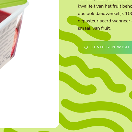
kwaliteit van het fruit beh
dus ook daadwerkelijk 10
OVERIGE
gepasteuriseerd wanneer di
Caraman
Le Bichon
smaak van fruit.
M&A Macaron
Ranson
Sabaton
Sevarome
Overige Merken
TOEVOEGEN WISHL