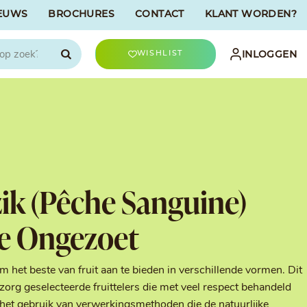
EUWS
BROCHURES
CONTACT
KLANT WORDEN?

INLOGGEN
WISHLIST
CHOCOLATREE
Accessoires
evriesdroogd
Bûche Decoratie
ren
Goud & Zilver
ik (Pêche Sanguine)
Halloween Decoratie
t
Kerst Decoratie
e Ongezoet
n
Kleuren van Patisserie
Liefde Decoratie
t
Paas Decoratie
om het beste van fruit aan te bieden in verschillende vormen. Dit
Parels, Hagelslag &
 zorg geselecteerde fruittelers die met veel respect behandeld
Shavings
Tijdloze Decoratie
het gebruik van verwerkingsmethoden die de natuurlijke