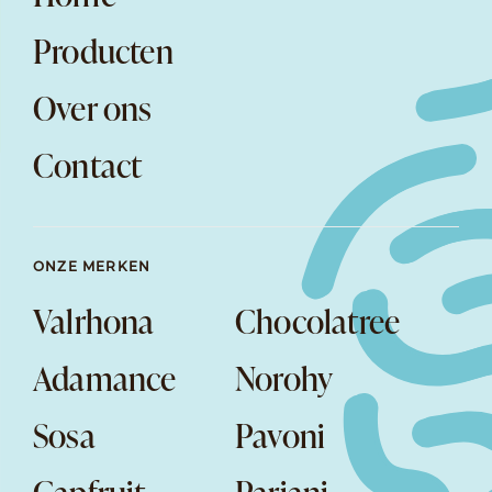
Producten
Over ons
Contact
ONZE MERKEN
Valrhona
Chocolatree
Adamance
Norohy
Sosa
Pavoni
Capfruit
Pariani