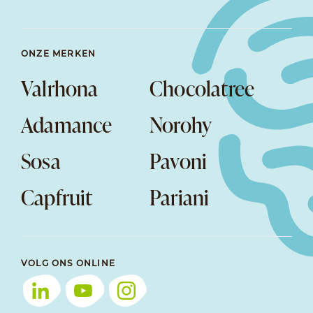
ONZE MERKEN
Valrhona
Chocolatree
Adamance
Norohy
Sosa
Pavoni
Capfruit
Pariani
VOLG ONS ONLINE