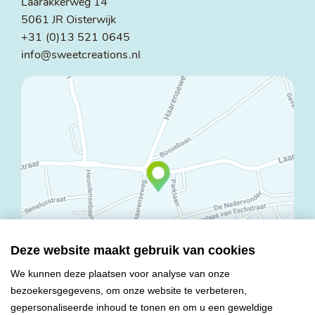
Laarakkerweg 14
5061 JR Oisterwijk
+31 (0)13 521 0645
info@sweetcreations.nl
Deze website maakt gebruik van cookies
We kunnen deze plaatsen voor analyse van onze
bezoekersgegevens, om onze website te verbeteren,
© Copyright 2026 Mareco Sweet Creations BV
gepersonaliseerde inhoud te tonen en om u een geweldige