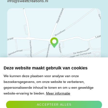
info@sweetcreations.nl
Deze website maakt gebruik van cookies
We kunnen deze plaatsen voor analyse van onze
bezoekersgegevens, om onze website te verbeteren,
© Copyright 2026 Mareco Sweet Creations BV
gepersonaliseerde inhoud te tonen en om u een geweldige
Alle rechten voorbehouden
website-ervaring te bieden.
Meer informatie
Algemene voorwaarden
Privacy verklaring
ACCEPTEER ALLES