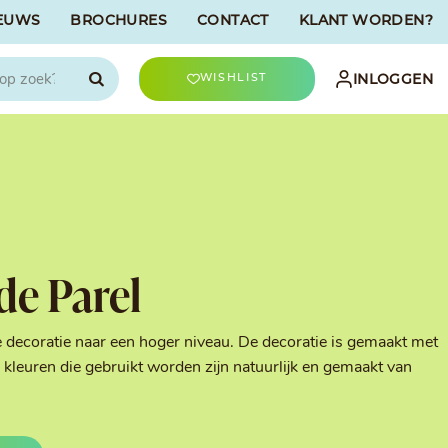
EUWS
BROCHURES
CONTACT
KLANT WORDEN?

INLOGGEN
WISHLIST
CHOCOLATREE
Accessoires
evriesdroogd
Bûche Decoratie
ren
Goud & Zilver
de Parel
Halloween Decoratie
t
Kerst Decoratie
n
Kleuren van Patisserie
e decoratie naar een hoger niveau. De decoratie is gemaakt met
Liefde Decoratie
kleuren die gebruikt worden zijn natuurlijk en gemaakt van
t
Paas Decoratie
Parels, Hagelslag &
Shavings
Tijdloze Decoratie