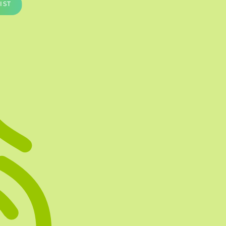
IST
Te vullen Blisters
Transfersheets