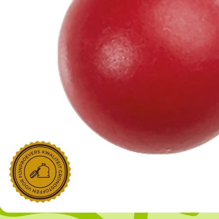
NOROHY
PARIANI
Afgeleide vanille producten
Noten
Gekonfijt
Retailproducten
Vanillestokjes