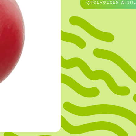
TOEVOEGEN WISHL
OVERIGE
Caraman
Le Bichon
M&A Macaron
Ranson
Sabaton
Sevarome
Overige Merken