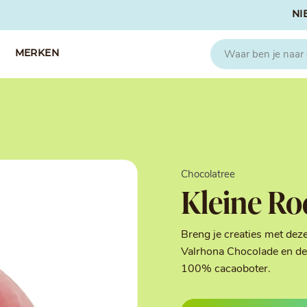
NI
MERKEN
CAPFRUIT
SOSA
Fruitpuree 2x1kg
Crispies
IQF Fruit
Gedroogd & G
Chocolatree
Seizoen Fruitpuree
IJs stabilisato
Kleine Ro
Zeste
Kleurstoffen
Koud Gekonfij
Noten & Zade
Breng je creaties met dez
Smaakstoffen
Valrhona Chocolade en de 
Suikers & Zou
100% cacaoboter.
Texturizers