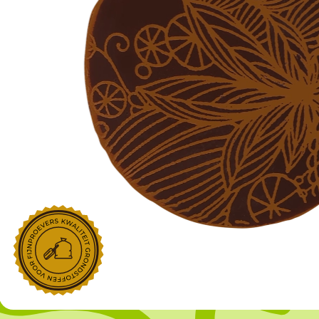
NOROHY
PARIANI
Afgeleide vanille producten
Noten
Gekonfijt
Retailproducten
Vanillestokjes