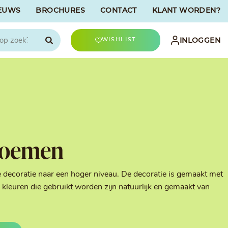
EUWS
BROCHURES
CONTACT
KLANT WORDEN?

INLOGGEN
WISHLIST
CHOCOLATREE
Accessoires
evriesdroogd
Bûche Decoratie
ren
Goud & Zilver
loemen
Halloween Decoratie
t
Kerst Decoratie
n
Kleuren van Patisserie
e decoratie naar een hoger niveau. De decoratie is gemaakt met
Liefde Decoratie
kleuren die gebruikt worden zijn natuurlijk en gemaakt van
t
Paas Decoratie
Parels, Hagelslag &
Shavings
Tijdloze Decoratie