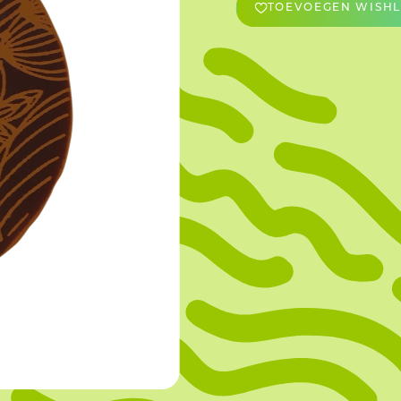
TOEVOEGEN WISHL
OVERIGE
Caraman
Le Bichon
M&A Macaron
Ranson
Sabaton
Sevarome
Overige Merken