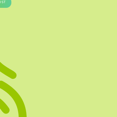
IST
Te vullen Blisters
Transfersheets