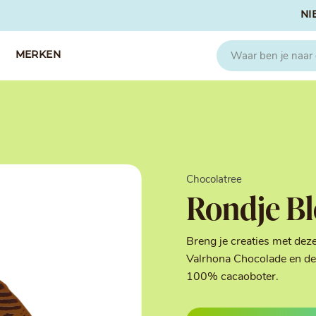
NI
MERKEN
CAPFRUIT
SOSA
Fruitpuree 2x1kg
Crispies
IQF Fruit
Gedroogd & G
Chocolatree
Seizoen Fruitpuree
IJs stabilisato
Rondje B
Zeste
Kleurstoffen
Koud Gekonfij
Noten & Zade
Breng je creaties met dez
Smaakstoffen
Valrhona Chocolade en de 
Suikers & Zou
100% cacaoboter.
Texturizers