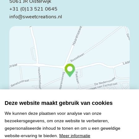
5061 JR Oisterwijk
+31 (0)13 521 0645
info@sweetcreations.nl
Deze website maakt gebruik van cookies
We kunnen deze plaatsen voor analyse van onze
bezoekersgegevens, om onze website te verbeteren,
© Copyright 2026 Mareco Sweet Creations BV
gepersonaliseerde inhoud te tonen en om u een geweldige
Alle rechten voorbehouden
website-ervaring te bieden.
Meer informatie