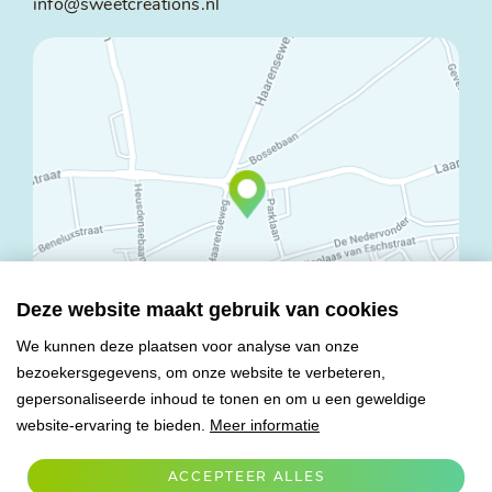
info@sweetcreations.nl
Deze website maakt gebruik van cookies
We kunnen deze plaatsen voor analyse van onze
bezoekersgegevens, om onze website te verbeteren,
© Copyright 2026 Mareco Sweet Creations BV
gepersonaliseerde inhoud te tonen en om u een geweldige
Alle rechten voorbehouden
website-ervaring te bieden.
Meer informatie
Algemene voorwaarden
Privacy verklaring
ACCEPTEER ALLES