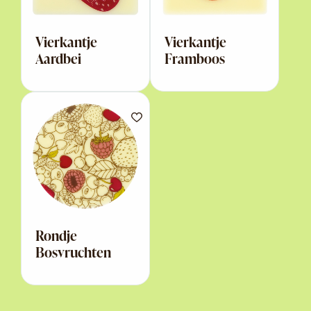
Vierkantje
Vierkantje
Aardbei
Framboos
Rondje
Bosvruchten